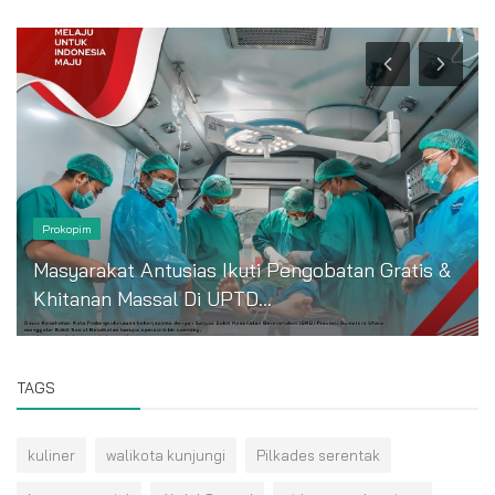
Prokopim
Masyarakat Antusias Ikuti Pengobatan Gratis &
Khitanan Massal Di UPTD...
TAGS
kuliner
walikota kunjungi
Pilkades serentak