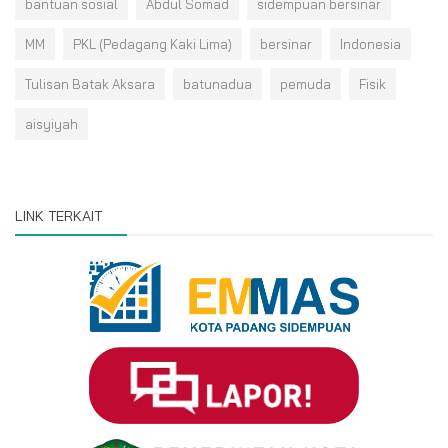
bantuan sosial
Abdul Somad
sidempuan bersinar
MM
PKL (Pedagang Kaki Lima)
bersinar
Indonesia
Tulisan Batak Aksara
batunadua
pemuda
Fisik
aisyiyah
LINK TERKAIT