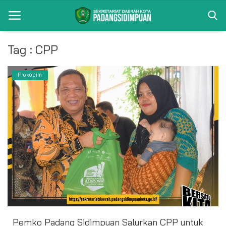
Tag : CPP
Beranda
Prokopim
Album
Visi Misi
Bagian
Kontak
Pencapaian
Profil
Pemko Padang Sidimpuan Salurkan CPP untuk