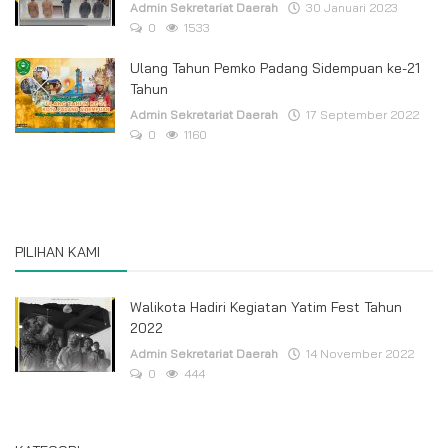
Admin Sekretariat Daerah
30 Januari 2023
0
1533
Ulang Tahun Pemko Padang Sidempuan ke-21
Tahun
Admin Sekretariat Daerah
17 September 2022
0
1160
PILIHAN KAMI
Walikota Hadiri Kegiatan Yatim Fest Tahun
2022
Admin Sekretariat Daerah
14 November 2022
0
444