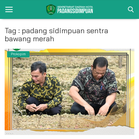
Tag : padang sidimpuan sentra
bawang merah
Beranda
Album
Prokopim
Visi Misi
Bagian
Kontak
Pencapaian
Profil