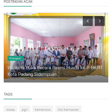
POSTINGAN ACAK
Prokopim
Walikota Buka Secara Resmi Musda ke-II BKMT
Kota Padang Sidempuan
TAGS
siswa
pgri
kemensos
tito karnavian