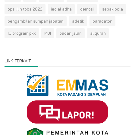
ops lilin toba 2022
ied al adha
demosi
sepak bola
pengambilan sumpah jabatan
atletik
paradaton
10 program pkk
MUI
badan jalan
al quran
LINK TERKAIT