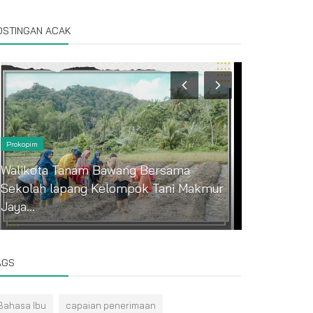
OSTINGAN ACAK
Prokopim
Prokopim
Walikota Tanam Bawang Bersama
Gubernur 
Sekolah lapang Kelompok Tani Makmur
Rahmayadi
Jaya...
Pekan...
AGS
Bahasa Ibu
capaian penerimaan