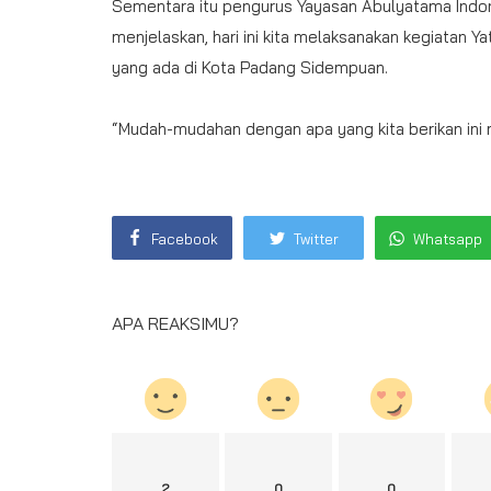
Sementara itu pengurus Yayasan Abulyatama Indo
menjelaskan, hari ini kita melaksanakan kegiatan Ya
yang ada di Kota Padang Sidempuan.
“Mudah-mudahan dengan apa yang kita berikan ini 
Prokopim
Facebook
Twitter
Whatsapp
Wali Kota Padangsidimpuan Hadir
Pelantikan DPC PKB Pujakesuma
DPC...
APA REAKSIMU?
2
0
0