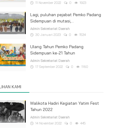
11 November 2022
0
1923
Lagi, puluhan pejabat Pemko Padang
Sidempuan di mutasi,...
Admin Sekretariat Daerah
30 Januari 2023
0
1534
Ulang Tahun Pemko Padang
Sidempuan ke-21 Tahun
Admin Sekretariat Daerah
17 September 2022
0
1160
ILIHAN KAMI
Walikota Hadiri Kegiatan Yatim Fest
Tahun 2022
Admin Sekretariat Daerah
14 November 2022
0
445