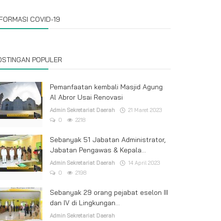
NFORMASI COVID-19
OSTINGAN POPULER
Pemanfaatan kembali Masjid Agung
Al Abror Usai Renovasi
Admin Sekretariat Daerah
21 Maret 2023
0
2218
Sebanyak 51 Jabatan Administrator,
Jabatan Pengawas & Kepala...
Admin Sekretariat Daerah
14 April 2023
0
2198
Sebanyak 29 orang pejabat eselon III
dan IV di Lingkungan...
Admin Sekretariat Daerah