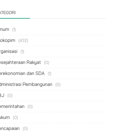
ATEGORI
mum
(1)
rokopim
(432)
rganisasi
(1)
esejahteraan Rakyat
(0)
erekonomian dan SDA
(1)
dministrasi Pembangunan
(0)
BJ
(0)
emerintahan
(0)
ukum
(0)
encapaian
(0)