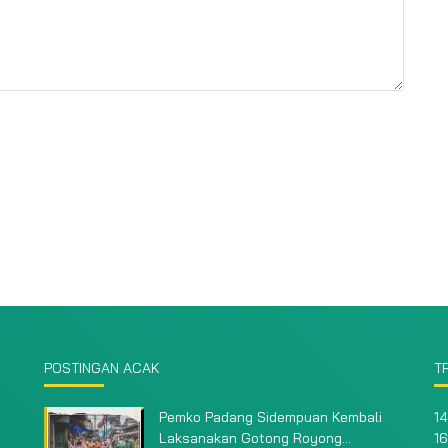
POSTINGAN ACAK
T
Pemko Padang Sidempuan Kembali
14
Laksanakan Gotong Royong...
16