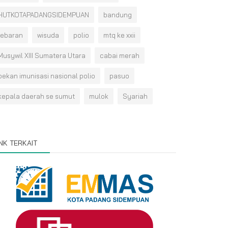
HUTKOTAPADANGSIDEMPUAN
bandung
lebaran
wisuda
polio
mtq ke xxii
Musywil XIII Sumatera Utara
cabai merah
pekan imunisasi nasional polio
pasuo
kepala daerah se sumut
mulok
Syariah
INK TERKAIT