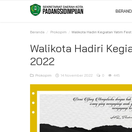
BERAND
Beranda
Prokopim
Walikota Hadiri Kegiatan Yatim Fes
Beranda
Walikota Hadiri Kegi
Album
2022
Visi Misi
Prokopim
14 November 2022
0
445
Bagian
Kontak
Pencapaian
Profil