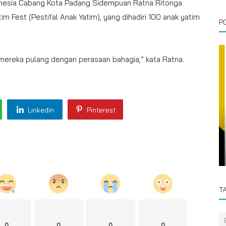
nesia Cabang Kota Padang Sidempuan Ratna Ritonga
tim Fest (Pestifal Anak Yatim), yang dihadiri 100 anak yatim
P
mereka pulang dengan perasaan bahagia,” kata Ratna.
Linkedin
Pinterest
Prokopim
i
 dan
Wali Kota Padangsidimpuan Menerima
Audensi Paskibra Tingkat Provinsi
T
0
0
0
0