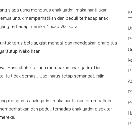
ang siapa yang mengurus anak yatim, maka nanti akan
K
a semua untuk memperhatikan dan peduli terhadap anak
ayang terhadap mereka.,” ucap Walikota.
U
P
untuk terus belajar, giat mengaji dan mendoakan orang tua
O
a”,tutup Wako Irsan.
K
 Rasulullah kita juga merupakan anak yatim. Dan
P
a itu tidak berhasil. Jadi harus tetap semangat, rajin
A
P
yang mengurus anak yatim, maka nanti akan ditempatkan
P
 memperhatikan dan peduli terhadap anak yatim disekitar
H
 mereka.
P