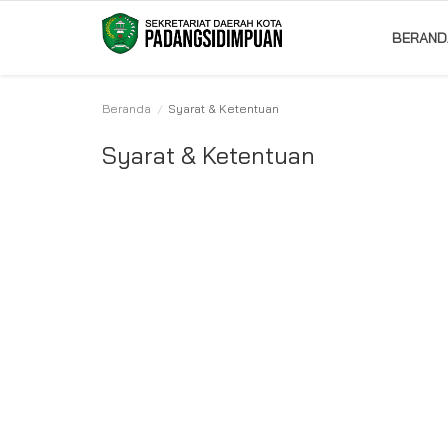
BERAND
Beranda
Syarat & Ketentuan
Beranda
Syarat & Ketentuan
Album
Visi Misi
Bagian
Kontak
Pencapaian
Profil