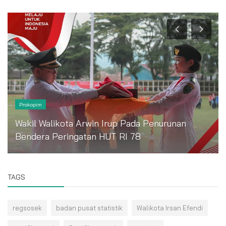
Prokopim
Wakil Walikota Arwin Irup Pada Penurunan
Bendera Peringatan HUT RI 78
TAGS
regsosek
badan pusat statistik
Walikota Irsan Efendi