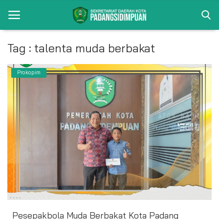
Tag : talenta muda berbakat
Beranda
Prokopim
Album
Visi Misi
Bagian
Kontak
Pencapaian
Profil
Pesepakbola Muda Berbakat Kota Padang