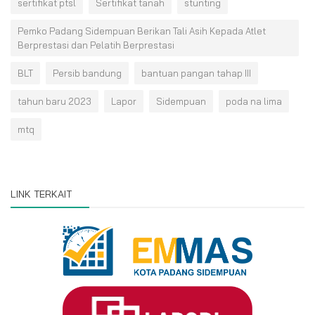
sertifikat ptsl
Sertifikat tanah
stunting
Pemko Padang Sidempuan Berikan Tali Asih Kepada Atlet
Berprestasi dan Pelatih Berprestasi
BLT
Persib bandung
bantuan pangan tahap III
tahun baru 2023
Lapor
Sidempuan
poda na lima
mtq
LINK TERKAIT