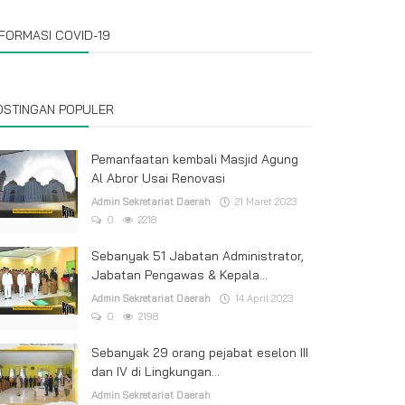
NFORMASI COVID-19
OSTINGAN POPULER
Pemanfaatan kembali Masjid Agung
Al Abror Usai Renovasi
Admin Sekretariat Daerah
21 Maret 2023
0
2218
Sebanyak 51 Jabatan Administrator,
Jabatan Pengawas & Kepala...
Admin Sekretariat Daerah
14 April 2023
0
2198
Sebanyak 29 orang pejabat eselon III
dan IV di Lingkungan...
Admin Sekretariat Daerah