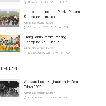
11 November 2022
0
1923
Lagi, puluhan pejabat Pemko Padang
Sidempuan di mutasi,...
Admin Sekretariat Daerah
30 Januari 2023
0
1534
Ulang Tahun Pemko Padang
Sidempuan ke-21 Tahun
Admin Sekretariat Daerah
17 September 2022
0
1160
ILIHAN KAMI
Walikota Hadiri Kegiatan Yatim Fest
Tahun 2022
Admin Sekretariat Daerah
14 November 2022
0
446