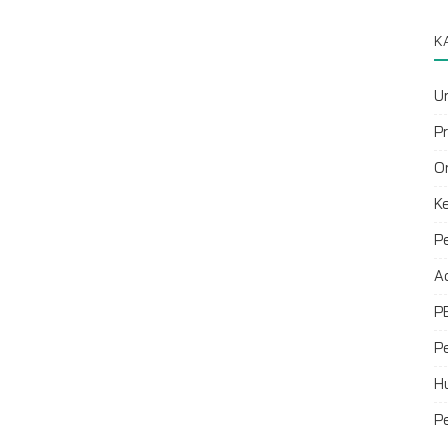
K
U
P
O
K
P
A
P
P
H
P