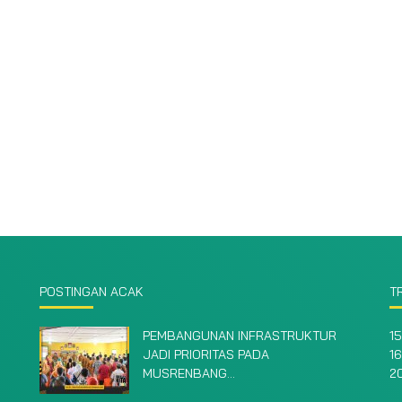
POSTINGAN ACAK
T
PEMBANGUNAN INFRASTRUKTUR
15
JADI PRIORITAS PADA
16
MUSRENBANG...
2