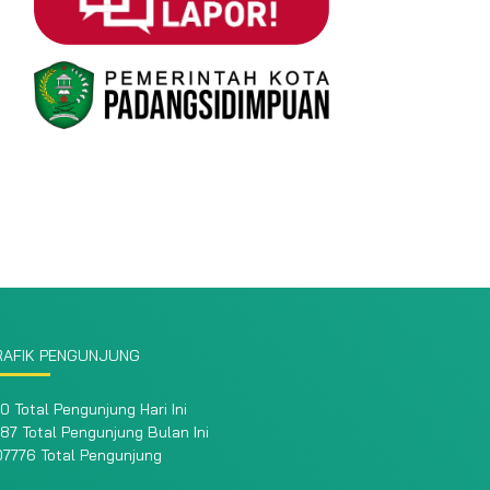
RAFIK PENGUNJUNG
0 Total Pengunjung Hari Ini
87 Total Pengunjung Bulan Ini
07776 Total Pengunjung