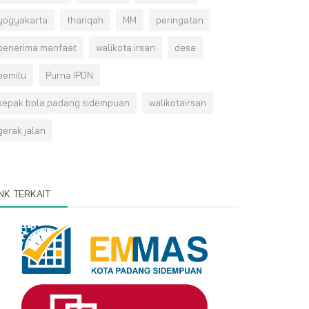
yogyakarta
thariqah
MM
peringatan
penerima manfaat
walikota irsan
desa
pemilu
Purna IPDN
sepak bola padang sidempuan
walikotairsan
gerak jalan
INK TERKAIT