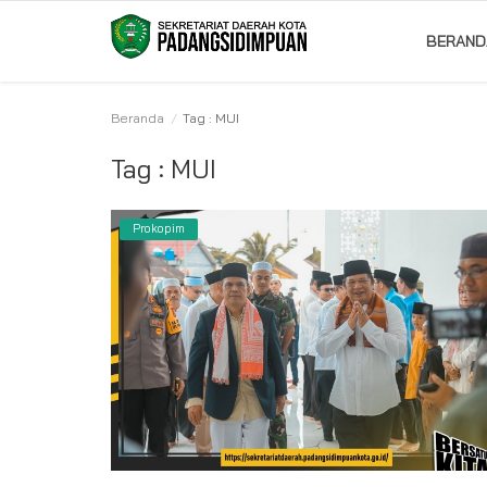
BERAND
Beranda
Tag : MUI
Beranda
Tag : MUI
Album
Prokopim
Visi Misi
Bagian
Kontak
Pencapaian
Profil