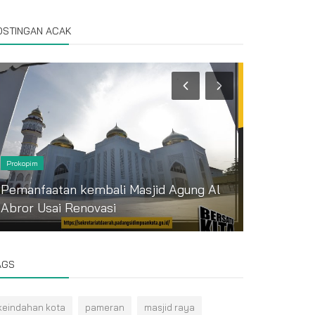
OSTINGAN ACAK
Prokopim
Prokopim
Wali Kota 
Pemanfaatan kembali Masjid Agung Al
Perayaan 
Abror Usai Renovasi
Advent...
AGS
keindahan kota
pameran
masjid raya