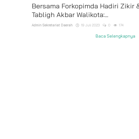
Bersama Forkopimda Hadiri Zikir 
Tabligh Akbar Walikota:...
Admin Sekretariat Daerah
19 Juli 2023
0
174
Baca Selengkapnya