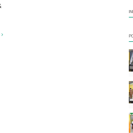
&
I
P