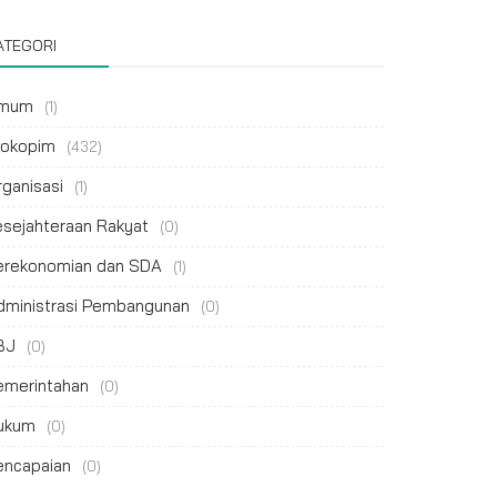
ATEGORI
mum
(1)
rokopim
(432)
rganisasi
(1)
esejahteraan Rakyat
(0)
erekonomian dan SDA
(1)
dministrasi Pembangunan
(0)
BJ
(0)
emerintahan
(0)
ukum
(0)
encapaian
(0)