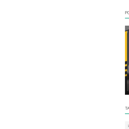
P
Prokopim
t Ikan
YKI Cabang Kota Padang Sidempuan
Kunjungi Penderita Kanker Payudara
T