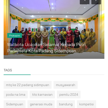
Prokopim
Walikota Ucapkan Selamat Kepada Putri
Pariwisata Kota Padang Sidempuan...
TAGS
mtq ke 22 padang sidimpuan
musyawarah
poda na lima
tito karnavian
pemilu 2024
Sidempuan
generasi muda
bandung
kompetisi