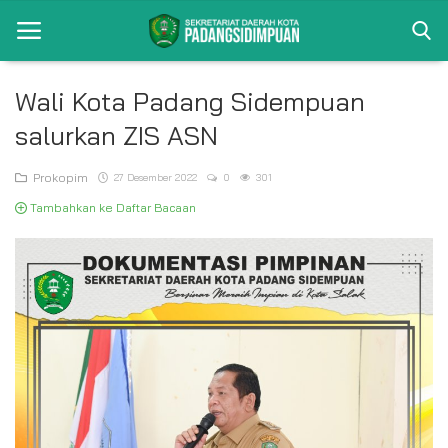
Wali Kota Padang Sidempuan
salurkan ZIS ASN
Beranda
Album
Prokopim
27 Desember 2022
0
301
Tambahkan ke Daftar Bacaan
Visi Misi
Bagian
Kontak
Pencapaian
Profil