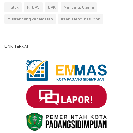
mulok
RPDAS
DAK
Nahdatul Ulama
musrenbang kecamatan
irsan efendi nasution
LINK TERKAIT