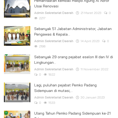
Pemanfaatan kembali Masjid Agung Al Abror
Usai Renovasi
Admin Sekretariat Daerah
21 Maret 2023
0
2217
Sebanyak 51 Jabatan Administrator, Jabatan
Pengawas & Kepala...
Admin Sekretariat Daerah
14 April 2023
0
2198
Sebanyak 29 orang pejabat eselon III dan IV di
Lingkungan...
Admin Sekretariat Daerah
11 November 2022
0
1922
Lagi, puluhan pejabat Pemko Padang
Sidempuan di mutasi,...
Admin Sekretariat Daerah
30 Januari 2023
0
1533
Ulang Tahun Pemko Padang Sidempuan ke-21