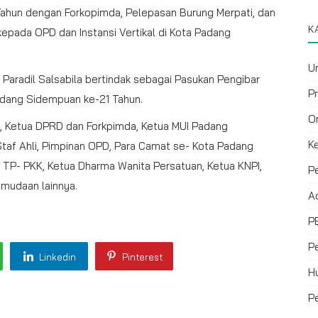
ahun dengan Forkopimda, Pelepasan Burung Merpati, dan
K
epada OPD dan Instansi Vertikal di Kota Padang
U
 Paradil Salsabila bertindak sebagai Pasukan Pengibar
P
dang Sidempuan ke-21 Tahun.
O
ota, Ketua DPRD dan Forkpimda, Ketua MUI Padang
K
Staf Ahli, Pimpinan OPD, Para Camat se- Kota Padang
a TP- PKK, Ketua Dharma Wanita Persatuan, Ketua KNPI,
P
mudaan lainnya.
A
P
P
Linkedin
Pinterest
H
P