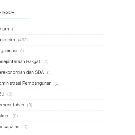
ATEGORI
mum
(1)
rokopim
(432)
rganisasi
(1)
esejahteraan Rakyat
(0)
erekonomian dan SDA
(1)
dministrasi Pembangunan
(0)
BJ
(0)
emerintahan
(0)
ukum
(0)
encapaian
(0)