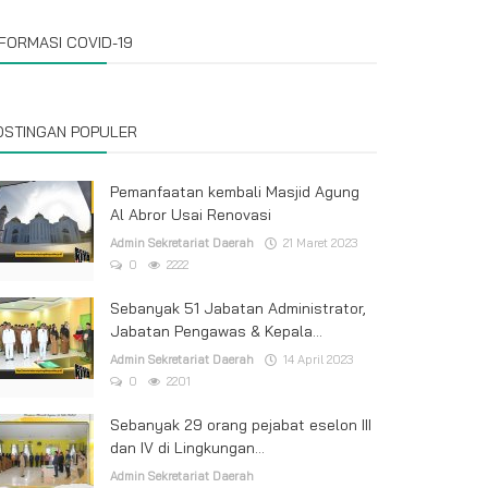
NFORMASI COVID-19
OSTINGAN POPULER
Pemanfaatan kembali Masjid Agung
Al Abror Usai Renovasi
Admin Sekretariat Daerah
21 Maret 2023
0
2222
Sebanyak 51 Jabatan Administrator,
Jabatan Pengawas & Kepala...
Admin Sekretariat Daerah
14 April 2023
0
2201
Sebanyak 29 orang pejabat eselon III
dan IV di Lingkungan...
Admin Sekretariat Daerah