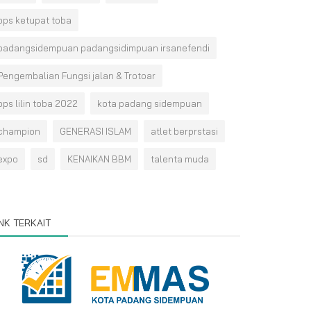
ops ketupat toba
padangsidempuan padangsidimpuan irsanefendi
Pengembalian Fungsi jalan & Trotoar
ops lilin toba 2022
kota padang sidempuan
champion
GENERASI ISLAM
atlet berprstasi
expo
sd
KENAIKAN BBM
talenta muda
INK TERKAIT