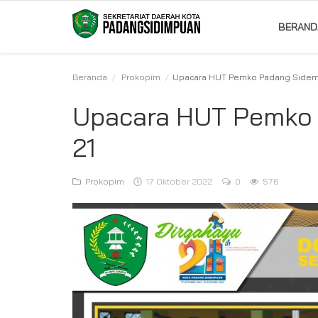
BERAND
Beranda
Prokopim
Upacara HUT Pemko Padang Sidem
Beranda
Upacara HUT Pemko
Album
21
Visi Misi
Prokopim
17 Oktober 2022
0
576
Bagian
Kontak
Pencapaian
Profil