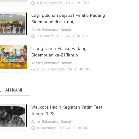
11 November 2022
0
1927
Lagi, puluhan pejabat Pemko Padang
Sidempuan di mutasi,...
Admin Sekretariat Daerah
30 Januari 2023
0
1538
Ulang Tahun Pemko Padang
Sidempuan ke-21 Tahun
Admin Sekretariat Daerah
17 September 2022
0
1163
ILIHAN KAMI
Walikota Hadiri Kegiatan Yatim Fest
Tahun 2022
Admin Sekretariat Daerah
14 November 2022
0
447