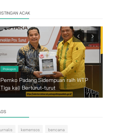
OSTINGAN ACAK
Prokopim
Prokopim
WALI KOT
Pemko Padang Sidempuan raih WTP
TARUNA S
Tiga kali Berturut-turut
SIDEMPU
AGS
jurnalis
kemensos
bencana