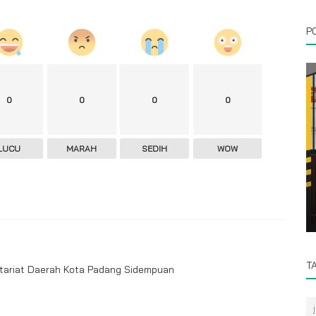
P
0
0
0
0
LUCU
MARAH
SEDIH
WOW
Prokopim
itas
Wakil Walikota Padang Sidempuan Hadiri
peringatan Maulid Nabi Muhammad...
T
etariat Daerah Kota Padang Sidempuan