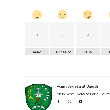
1
0
0
SUKA
TIDAK SUKA
CINTA
Prokopim
Wawako Arwin Teken Fakta Integr
Jelang Pemilu 2024
Admin Sekretariat Daerah
Akun Resmi Website Portal Sekr