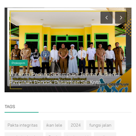
Prokopim
Walikota Padang Sidempuan Terima Audiensi
Pimpinan Pondok Pesantren Se-Kota...
TAGS
Pakta integritas
ikan lele
2024
fungsi jalan