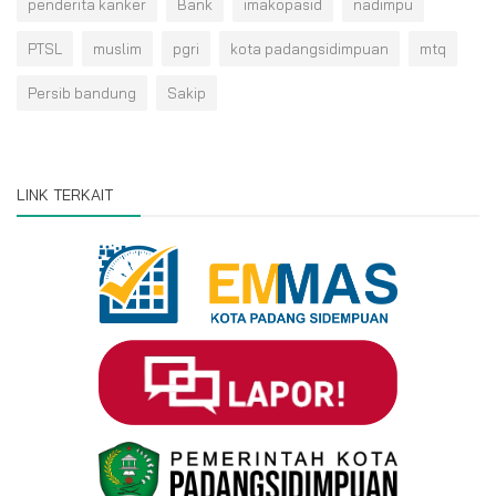
penderita kanker
Bank
imakopasid
nadimpu
PTSL
muslim
pgri
kota padangsidimpuan
mtq
Persib bandung
Sakip
LINK TERKAIT