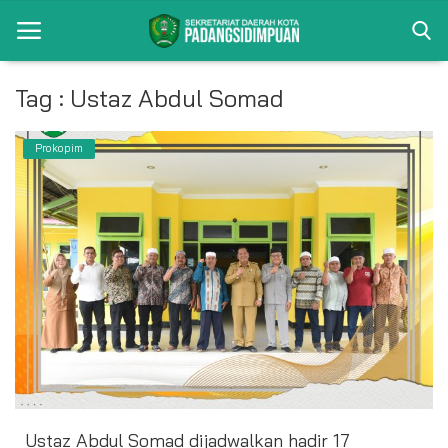
Tag : Ustaz Abdul Somad
Beranda
Prokopim
Album
Visi Misi
Bagian
Kontak
Pencapaian
Profil
Ustaz Abdul Somad dijadwalkan hadir 17