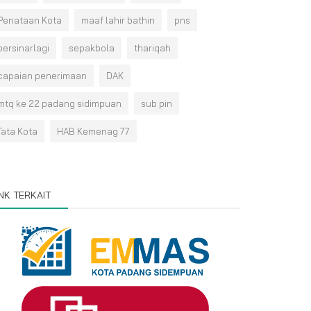
Penataan Kota
maaf lahir bathin
pns
bersinarlagi
sepakbola
thariqah
capaian penerimaan
DAK
mtq ke 22 padang sidimpuan
sub pin
Tata Kota
HAB Kemenag 77
INK TERKAIT