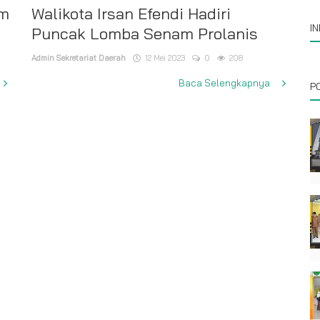
am
Walikota Irsan Efendi Hadiri
I
Puncak Lomba Senam Prolanis
Admin Sekretariat Daerah
12 Mei 2023
0
208
Baca Selengkapnya
P