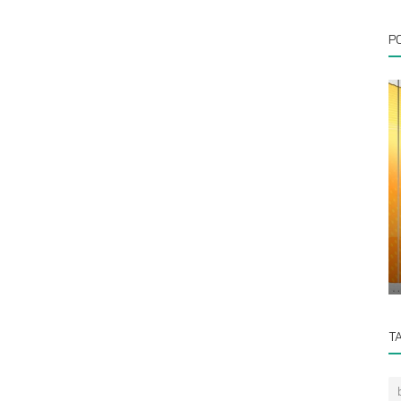
P
Prokopim
li
Jaga Laju Inflasi, Pemko Padang
Sidempuan Laksanakan Gerakan Pangan
Murah
T