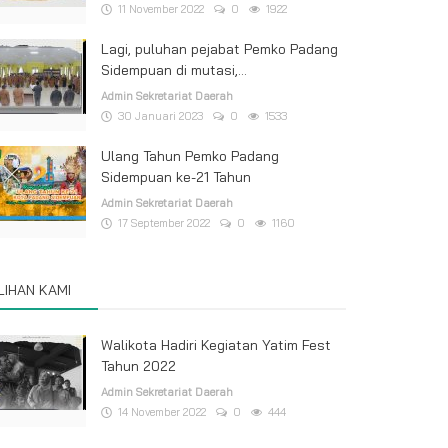
11 November 2022
0
1922
Lagi, puluhan pejabat Pemko Padang
Sidempuan di mutasi,...
Admin Sekretariat Daerah
30 Januari 2023
0
1533
Ulang Tahun Pemko Padang
Sidempuan ke-21 Tahun
Admin Sekretariat Daerah
17 September 2022
0
1160
ILIHAN KAMI
Walikota Hadiri Kegiatan Yatim Fest
Tahun 2022
Admin Sekretariat Daerah
14 November 2022
0
444