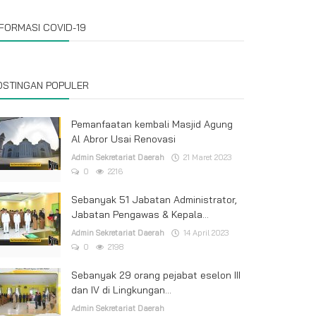
NFORMASI COVID-19
OSTINGAN POPULER
Pemanfaatan kembali Masjid Agung
Al Abror Usai Renovasi
Admin Sekretariat Daerah
21 Maret 2023
0
2216
Sebanyak 51 Jabatan Administrator,
Jabatan Pengawas & Kepala...
Admin Sekretariat Daerah
14 April 2023
0
2198
Sebanyak 29 orang pejabat eselon III
dan IV di Lingkungan...
Admin Sekretariat Daerah