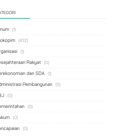
ATEGORI
mum
(1)
rokopim
(432)
rganisasi
(1)
esejahteraan Rakyat
(0)
erekonomian dan SDA
(1)
dministrasi Pembangunan
(0)
BJ
(0)
emerintahan
(0)
ukum
(0)
encapaian
(0)