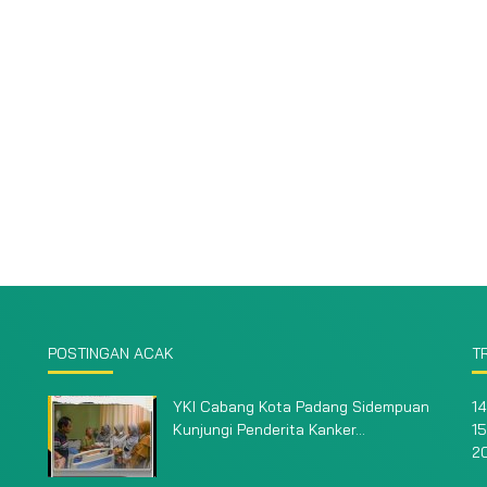
POSTINGAN ACAK
T
YKI Cabang Kota Padang Sidempuan
14
Kunjungi Penderita Kanker...
15
2