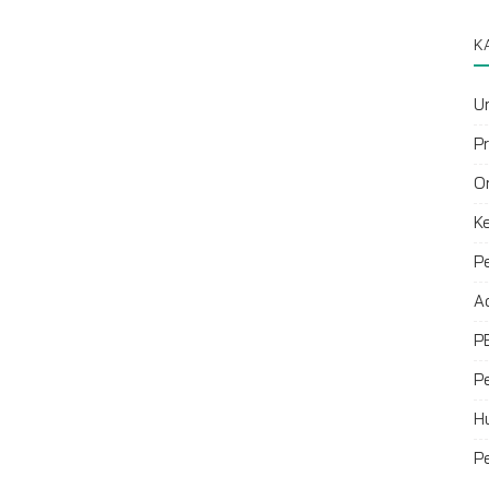
K
U
P
O
K
P
A
P
P
H
P