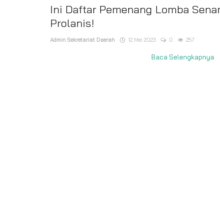
Ini Daftar Pemenang Lomba Sen
Prolanis!
Admin Sekretariat Daerah
12 Mei 2023
0
257
Baca Selengkapnya