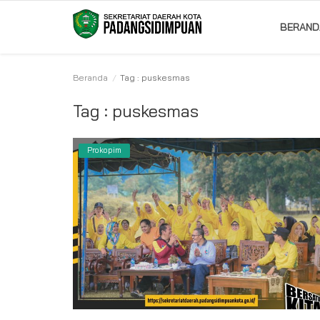
BERAND
Beranda
Tag : puskesmas
Beranda
Tag : puskesmas
Album
Prokopim
Visi Misi
Bagian
Kontak
Pencapaian
Profil