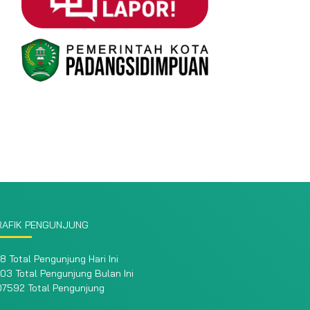
RAFIK PENGUNJUNG
8 Total Pengunjung Hari Ini
03 Total Pengunjung Bulan Ini
07592 Total Pengunjung