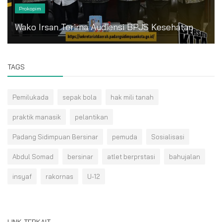
Prokopim
Wako Irsan Terima Audiensi BPJS Kesehatan
TAGS
Pemilukada
sepak bola
hak mili tanah
praktik manasik
pelantikan
Padang Sidimpuan Bersinar
pemuda
Sosialisasi
Abdul Somad
bersinar
atlet berprstasi
bahujalan
insyaf
rakornas
U-12
LINK TERKAIT