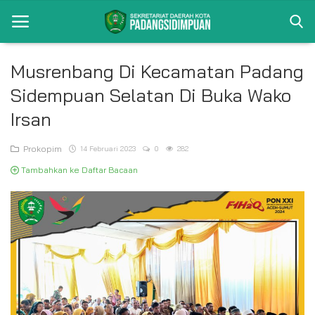
Musrenbang Di Kecamatan Padang
Sidempuan Selatan Di Buka Wako
Beranda
Irsan
Album
Prokopim
14 Februari 2023
0
282
Visi Misi
Tambahkan ke Daftar Bacaan
Bagian
Kontak
Pencapaian
Profil